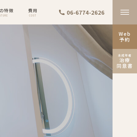
の特徴
費用
06-6774-2626
ATURE
COST
Web
予約
未成年者
治療
同意書