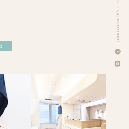
ク
リ
ニ
ッ
ク
ALL RIGHTS RESERVED.
せ